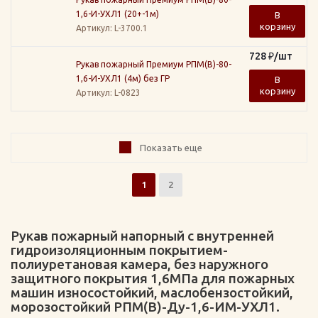
1,6-И-УХЛ1 (20+-1м)
В
корзину
Артикул
: L-3700.1
728
₽
/шт
Рукав пожарный Премиум РПМ(В)-80-
1,6-И-УХЛ1 (4м) без ГР
В
корзину
Артикул
: L-0823
Показать еще
1
2
Рукав пожарный напорный с внутренней
гидроизоляционным покрытием-
полиуретановая камера, без наружного
защитного покрытия 1,6МПа для пожарных
машин износостойкий, маслобензостойкий,
морозостойкий РПМ(В)-Ду-1,6-ИМ-УХЛ1.