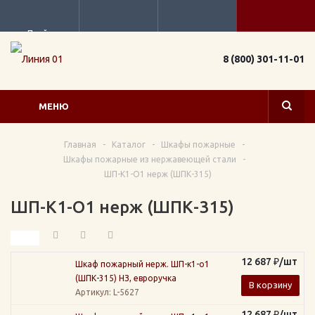
Прайс
8 (800) 301-11-01
МЕНЮ
Главная
-
Каталог
-
Шкафы пожарные
-
Шкафы пожарные из нержавеющей стали
-
ШП-К1-О1 нерж (ШПК-315)
ШП-К1-О1 нерж (ШПК-315)
12 687
₽
/шт
Шкаф пожарный нерж. ШП-к1-о1
(ШПК-315) НЗ, евроручка
В корзину
Артикул
: L-5627
12 687
₽
/шт