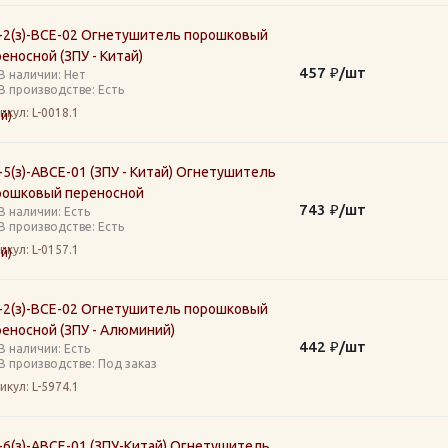
-2(з)-ВСЕ-02 Огнетушитель порошковый
еносной (ЗПУ - Китай)
457
₽
/шт
В наличии: Нет
В производстве: Есть
икул
: L-0018.1
5(з)-АВСЕ-01 (ЗПУ - Китай) Огнетушитель
рошковый переносной
743
₽
/шт
В наличии: Eсть
В производстве: Есть
икул
: L-0157.1
-2(з)-ВСЕ-02 Огнетушитель порошковый
еносной (ЗПУ - Алюминий)
442
₽
/шт
В наличии: Eсть
В производстве: Под заказ
икул
: L-5974.1
6(з)-АВСЕ-01 (ЗПУ-Китай) Огнетушитель