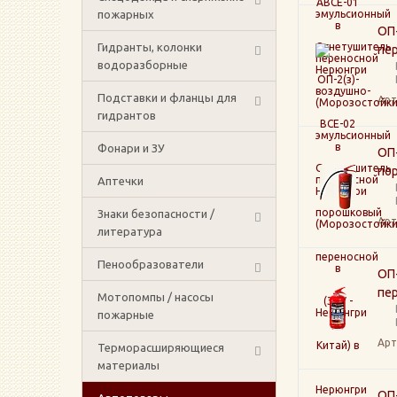
пожарных
ОП
Гидранты, колонки
пер
водоразборные
Подставки и фланцы для
Арт
гидрантов
Фонари и ЗУ
ОП-
по
Аптечки
Знаки безопасности /
Арт
литература
Пенообразователи
ОП
пер
Мотопомпы / насосы
пожарные
Арт
Терморасширяющиеся
материалы
ОП-