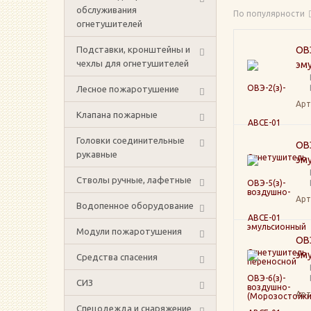
обслуживания
По популярности
огнетушителей
Подставки, кронштейны и
ОВ
чехлы для огнетушителей
эм
Лесное пожаротушение
Арт
Клапана пожарные
Головки соединительные
ОВ
рукавные
эм
Стволы ручные, лафетные
Арт
Водопенное оборудование
Модули пожаротушения
ОВ
эм
Средства спасения
СИЗ
Арт
Спецодежда и снаряжение