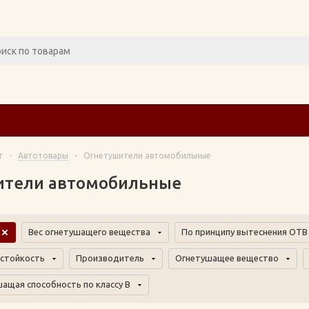
г
-
Автотовары
-
Огнетушители автомобильные
ители автомобильные
Вес огнетушащего вещества
По принципу вытеснения ОТВ
стойкость
Производитель
Огнетушащее вещество
ащая способность по классу В