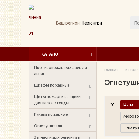
Ваш регион:
Нерюнгри
КАТАЛОГ
Противопожарные двери и
Главная
-
Катало
люки
Огнетуш
Шкафы пожарные
Щиты пожарные, ящики
для песка, стенды
Цена
Рукава пожарные
Морозо
Огнетушители
Огнетуш
Запчасти для ремонта и