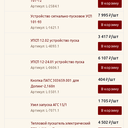
101-72
В корзину
Артикул
: L-2584.1
7 995
₽
/шт
Устройство сигнально-пусковое УСП
101-93
В корзину
Артикул
: L-1621.1
3 417
₽
/шт
УПСП 12.02 устройство пуска
В корзину
Артикул
: L-4093.1
6 107
₽
/шт
УПСП 12-24.01 устройство пуска
В корзину
Артикул
: L-0606.1
404
₽
/шт
Кнопка ПАТС 303659.001 для
Допинг-2,160п
В корзину
Артикул
: L-3501.1
1 705
₽
/шт
Узел запуска АГС 15/1
В корзину
Артикул
: L-7071.1
4 502
₽
/шт
Тепловой пускатель электрический