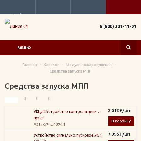
Прайс
8 (800) 301-11-01
МЕНЮ
Главная
-
Каталог
-
Модули пожаротушения
-
Средства запуска МПП
Средства запуска МПП
2 612
₽
/шт
УКЦиП Устройство контроля цепи и
пуска
В корзину
Артикул
: L-4094.1
7 995
₽
/шт
Устройство сигнально-пусковое УСП