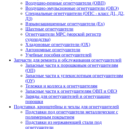
Воздушно-пенные огнетушители (ОВП)
Воздушно-эмульсионные огнетушители (ОВЭ)
Специальные огнетушители (ОПС - класс Д1, Д2,
Д3)
Взрывозащищенные огнетушители (Ex)
Шахтные огнетушители
Огнетушители МРС (морской регистр
судоходства)
Хладоновые огнетушители (ОХ)
Автономные огнетушители
Учебные пособия огнетушителей
Запчасти для ремонта и обслуживания огнетушителей
Запасные части к порошковым огнетушителям
(ОП)
Запасные части к углекислотным огнетушителям
(ОУ)
Тележки и коллеса к огнетушителям
Запасные части к огнетушителям ОВП и ОВЭ
Заряды для огнетушителей и огнетушащие
порошки
Подставки, кронштейны и чехлы для огнетушителей
Подставки под огнетушители металлические с
полимерным покрытием
Подставки из нержавеющей стали под
огнетушители