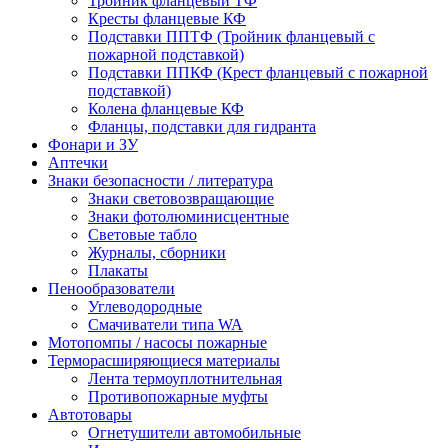
Тройник фланцевый ТФ
Кресты фланцевые КФ
Подставки ППТФ (Тройник фланцевый с
пожарной подставкой)
Подставки ППКФ (Крест фланцевый с пожарной
подставкой)
Колена фланцевые КФ
Фланцы, подставки для гидранта
Фонари и ЗУ
Аптечки
Знаки безопасности / литература
Знаки световозвращающие
Знаки фотолюминисцентные
Световые табло
Журналы, сборники
Плакаты
Пенообразователи
Углеводородные
Смачиватели типа WA
Мотопомпы / насосы пожарные
Терморасширяющиеся материалы
Лента термоуплотнительная
Противопожарные муфты
Автотовары
Огнетушители автомобильные