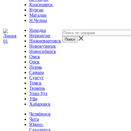
Красноярск
Курган
Магадан
Н.Челны
Находка
Нерюнгри
Нижневартовск
Новокузнецк
Новосибирск
Омск
Орск
Пермь
Самара
Сургут
Томск
Тюмень
Улан-Удэ
Уфа
Хабаровск
Челябинск
Чита
Южно-
Сахалинск