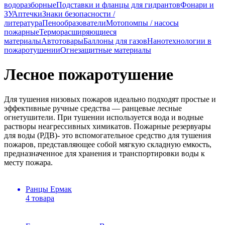
водоразборные
Подставки и фланцы для гидрантов
Фонари и
ЗУ
Аптечки
Знаки безопасности /
литература
Пенообразователи
Мотопомпы / насосы
пожарные
Терморасширяющиеся
материалы
Автотовары
Баллоны для газов
Нанотехнологии в
пожаротушении
Огнезащитные материалы
Лесное пожаротушение
Для тушения низовых пожаров идеально подходят простые и
эффективные ручные средства — ранцевые лесные
огнетушители. При тушении используется вода и водные
растворы неагрессивных химикатов. Пожарные резервуары
для воды (РДВ)- это вспомогательное средство для тушения
пожаров, представляющее собой мягкую складную емкость,
предназначенное для хранения и транспортировки воды к
месту пожара.
Ранцы Ермак
4 товара