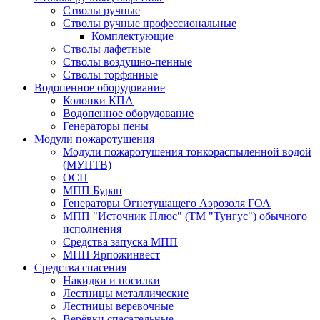
Стволы ручные
Стволы ручные профессиональные
Комплектующие
Стволы лафетные
Стволы воздушно-пенные
Стволы торфянные
Водопенное оборудование
Колонки КПА
Водопенное оборудование
Генераторы пены
Модули пожаротушения
Модули пожаротушения тонкораспыленной водой
(МУПТВ)
ОСП
МПП Буран
Генераторы Огнетушащего Аэрозоля ГОА
МПП "Источник Плюс" (ТМ "Тунгус") обычного
исполнения
Средства запуска МПП
МПП Ярпожинвест
Средства спасения
Накидки и носилки
Лестницы металлические
Лестницы веревочные
Верёвки спасательные