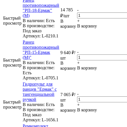
Ранец
противопожарный
14 785
-
"РП-18-Ермак"
(М)
₽
/шт
Быстрый
В наличии: Eсть
+
В
просмотр
В производстве:
В корзину
корзину
Под заказ
Артикул
: L-0210.1
Ранец
противопожарный
-
"РП-15-Ермак
9 640
₽
/
(М)"
шт
Быстрый
В наличии: Eсть
+
В
просмотр
В производстве:
В корзину
корзину
Есть
Артикул
: L-0705.1
Гидропульт для
ранцев "Ермак" с
-
тангенциальной
7 065
₽
/
ручкой
шт
Быстрый
В наличии: Eсть
+
В
просмотр
В производстве:
В корзину
корзину
Под заказ
Артикул
: L-1656.1
Ремкомплект