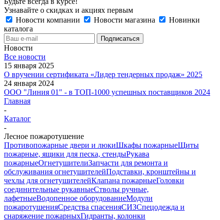
Будьте всегда в курсе!
Узнавайте о скидках и акциях первым
Новости компании
Новости магазина
Новинки
каталога
Новости
Все новости
15 января 2025
О вручении сертификата «Лидер тендерных продаж» 2025
24 января 2024
ООО "Линия 01" - в ТОП-1000 успешных поставщиков 2024
Главная
-
Каталог
-
Лесное пожаротушение
Противопожарные двери и люки
Шкафы пожарные
Щиты
пожарные, ящики для песка, стенды
Рукава
пожарные
Огнетушители
Запчасти для ремонта и
обслуживания огнетушителей
Подставки, кронштейны и
чехлы для огнетушителей
Клапана пожарные
Головки
соединительные рукавные
Стволы ручные,
лафетные
Водопенное оборудование
Модули
пожаротушения
Средства спасения
СИЗ
Спецодежда и
снаряжение пожарных
Гидранты, колонки