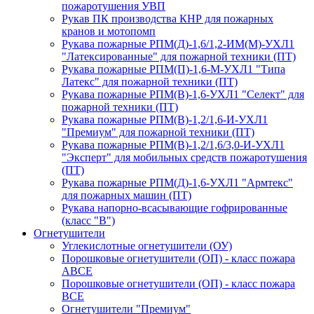
пожаротушения УВП
Рукав ПК производства КНР для пожарных
кранов и мотопомп
Рукава пожарные РПМ(Д)-1,6/1,2-ИМ(M)-УХЛ1
"Латексированные" для пожарной техники (ПТ)
Рукава пожарные РПМ(П)-1,6-М-УХЛ1 "Типа
Латекс" для пожарной техники (ПТ)
Рукава пожарные РПМ(В)-1,6-УХЛ1 "Селект" для
пожарной техники (ПТ)
Рукава пожарные РПМ(В)-1,2/1,6-И-УХЛ1
"Премиум" для пожарной техники (ПТ)
Рукава пожарные РПМ(В)-1,2/1,6/3,0-И-УХЛ1
"Эксперт" для мобильных средств пожаротушения
(ПТ)
Рукава пожарные РПМ(Д)-1,6-УХЛ1 "Армтекс"
для пожарных машин (ПТ)
Рукава напорно-всасывающие гофрированные
(класс "В")
Огнетушители
Углекислотные огнетушители (ОУ)
Порошковые огнетушители (ОП) - класс пожара
АВСЕ
Порошковые огнетушители (ОП) - класс пожара
ВСЕ
Огнетушители "Премиум"