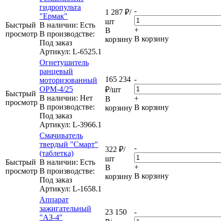
гидропульта
-
1 287
₽
/
"Ермак"
шт
Быстрый
В наличии: Eсть
+
В
просмотр
В производстве:
В корзину
корзину
Под заказ
Артикул
: L-6525.1
Огнетушитель
ранцевый
165 234
-
моторизованный
ОРМ-4/25
₽
/шт
Быстрый
В наличии: Нет
+
В
просмотр
В производстве:
В корзину
корзину
Под заказ
Артикул
: L-3966.1
Смачиватель
твердый "Смарт"
-
322
₽
/
(таблетка)
шт
Быстрый
В наличии: Eсть
+
В
просмотр
В производстве:
В корзину
корзину
Под заказ
Артикул
: L-1658.1
Аппарат
зажигательный
23 150
-
"АЗ-4"