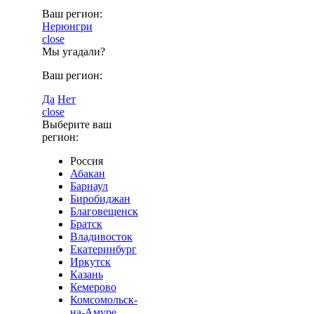
Ваш регион:
Нерюнгри
close
Мы угадали?
Ваш регион:
Да
Нет
close
Выберите ваш
регион:
Россия
Абакан
Барнаул
Биробиджан
Благовещенск
Братск
Владивосток
Екатеринбург
Иркутск
Казань
Кемерово
Комсомольск-
на-Амуре