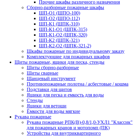
Прочие шкафы различного назначения
Сборно-разборные пожарные шкафы
ШП-О1 (ШПО-100)
ШП-О2 (ШПО-112)
ШП-К1 (ШПК-310)
ШП-К1-О1 (ШПК-315)
ШП-К1-О2 (ШПК-320)
ШП-К2 (ШПК-321)
ШП-К2-О2 (ШПК-321-2)
Шкафы пожарные по индивидуальному заказу
Комплектующие для пожарных шкафов
Щиты пожарные, ящики для песка, стенды
Щиты сборно-разборные
Щиты сварные
Шанцевый инструмент
Противопожарные полотна / асбестовые / кошма
Подставки для щитов
Ящики для песка и емкость для воды
Стенды
Ящики для ветоши
Ёмкости для воды мягкие
Рукава пожарные
Рукава пожарные РПК(В)-0,8/1,0-УХЛ1 "Классик"
для пожарных кранов и мотопомп (ПК)
Устройства для внутриквартирного