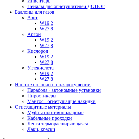
Инвентарь
Пеналы для огнетушителей ДОПОГ
Баллоны для газов
Азот
W19,2
W27,8
Аргон
W19,2
W27,8
Кислород
W19,2
W27,8
Углекислота
W19,2
W27,8
Нанотехнологии в пожаротушении
Парабола - автономные установки
Пиростикеры
Мантос - огнетушащие накидки
Огнезащитные материалы
Муфты противопожарные
Кабельные проходки
Лента терморасширяющаяся
Лаки, краски