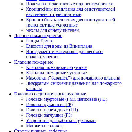
Подставки пластиковые под огнетушители
Кронштейны крепления для огнетушителей
настенные и транспортные
Кронштейны крепления для огнетушителей
транспортные усиленные
Чехлы для огнетушителей
Лесное пожаротушение
Ранцы Ермак
Емкости для воды из Виниплана
Инструмент и материалы для лесного
пожаротушения
Клапана пожарные
Клапаны пожарные латунные
Клапаны пожарные чугунные
Маховики ("барашек") для пожарного клапана
Диафрагмы снижения давления для пожарного
клапана
Головки соединительные рукавные
Головки муфтовые (ГМ), цапковые (ГЦ)
Головки рукавные (ГР)
Головки переходные (ГП)
Головки-заглушки (ГЗ)
Устройства для работы с рукавами
Манжеты головок
Стволы ручные, лафетные