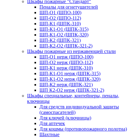
Шкафы пожарные "Стандарт"
Пеналы для огнетушителей
ШП-О1 (ШПО-100)
ШП-О2 (ШПО-112)
ШП-К1 (ШПК-310)
ШП-К1-О1 (ШПК-315)
ШП-К1-О2 (ШПК-320)
ШП-К2 (ШПК-321)
ШП-К2-О2 (ШПК-321-2)
Шкафы пожарные из нержавеющей стали
ШП-О1 нерж (ШПО-100)
ШП-О2 нерж (ШПО-112)
ШП-К1 нерж (ШПК-310)
ШП-К1-О1 нерж (ШПК-315)
ШП-К1-О2 нерж (ШПК-320)
ШП-К2 нерж (ШПК-321)
ШП К2-О2 нерж (ШПК-321-2)
Шкафы специальные, контейнеры, пеналы,
ключницы
Для средств индивидуальной защиты
(самоспасателей)
Для ключей (ключницы)
Для аптечек
Для кошмы (противопожарного полотна)
Шахтные