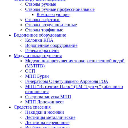
Стволы ручные
Стволы ручные профессиональные
Комплектующие
Стволы лафетные
Стволы воздушно-пенные
Стволы торфянные
Водопенное оборудование
Колонки КПА
Водопенное оборудование
Генераторы пены
Модули пожаротушения
Модули пожаротушения тонкораспыленной водой
(МУПТВ)
ОСП
МПП Буран
Генераторы Огнетушащего Аэрозоля ГОА
МПП "Источник Плюс" (ТМ "Тунгус") обычного
исполнения
Средства запуска МПП
МПП Ярпожинвест
Средства спасения
Накидки и носилки
Лестницы металлические
Лестницы веревочные
Верёвки спасательные