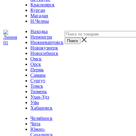
Красноярск
Курган
Магадан
Н.Челны
Находка
Нерюнгри
Нижневартовск
Новокузнецк
Новосибирск
Омск
Орск
Пермь
Самара
Сургут
Томск
Тюмень
Улан-Удэ
Уфа
Хабаровск
Челябинск
Чита
Южно-
Сахалинск