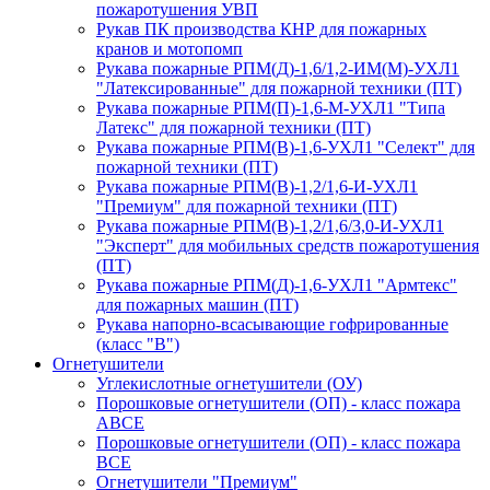
пожаротушения УВП
Рукав ПК производства КНР для пожарных
кранов и мотопомп
Рукава пожарные РПМ(Д)-1,6/1,2-ИМ(M)-УХЛ1
"Латексированные" для пожарной техники (ПТ)
Рукава пожарные РПМ(П)-1,6-М-УХЛ1 "Типа
Латекс" для пожарной техники (ПТ)
Рукава пожарные РПМ(В)-1,6-УХЛ1 "Селект" для
пожарной техники (ПТ)
Рукава пожарные РПМ(В)-1,2/1,6-И-УХЛ1
"Премиум" для пожарной техники (ПТ)
Рукава пожарные РПМ(В)-1,2/1,6/3,0-И-УХЛ1
"Эксперт" для мобильных средств пожаротушения
(ПТ)
Рукава пожарные РПМ(Д)-1,6-УХЛ1 "Армтекс"
для пожарных машин (ПТ)
Рукава напорно-всасывающие гофрированные
(класс "В")
Огнетушители
Углекислотные огнетушители (ОУ)
Порошковые огнетушители (ОП) - класс пожара
АВСЕ
Порошковые огнетушители (ОП) - класс пожара
ВСЕ
Огнетушители "Премиум"