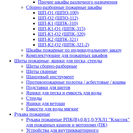
Прочие шкафы различного назначения
Сборно-разборные пожарные шкафы
ШП-О1 (ШПО-100)
ШП-О2 (ШПО-112)
ШП-К1 (ШПК-310)
ШП-К1-О1 (ШПК-315)
ШП-К1-О2 (ШПК-320)
ШП-К2 (ШПК-321)
ШП-К2-О2 (ШПК-321-2)
Шкафы пожарные по индивидуальному заказу
Комплектующие для пожарных шкафов
Щиты пожарные, ящики для песка, стенды
Щиты сборно-разборные
Щиты сварные
Шанцевый инструмент
Противопожарные полотна / асбестовые / кошма
Подставки для щитов
Ящики для песка и емкость для воды
Стенды
Ящики для ветоши
Ёмкости для воды мягкие
Рукава пожарные
Рукава пожарные РПК(В)-0,8/1,0-УХЛ1 "Классик"
для пожарных кранов и мотопомп (ПК)
Устройства для внутриквартирного