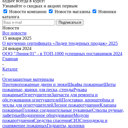
Будьте всегда в курсе!
Узнавайте о скидках и акциях первым
Новости компании
Новости магазина
Новинки
каталога
Новости
Все новости
15 января 2025
О вручении сертификата «Лидер тендерных продаж» 2025
24 января 2024
ООО "Линия 01" - в ТОП-1000 успешных поставщиков 2024
Главная
-
Каталог
-
Огнезащитные материалы
Противопожарные двери и люки
Шкафы пожарные
Щиты
пожарные, ящики для песка, стенды
Рукава
пожарные
Огнетушители
Запчасти для ремонта и
обслуживания огнетушителей
Подставки, кронштейны и
чехлы для огнетушителей
Лесное пожаротушение
Клапана
пожарные
Головки соединительные рукавные
Стволы ручные,
лафетные
Водопенное оборудование
Модули
пожаротушения
Средства спасения
СИЗ
Спецодежда и
снаряжение пожарных
Гидранты, колонки