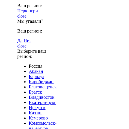
Ваш регион:
Нерюнгри
close
Мы угадали?
Ваш регион:
Да
Нет
close
Выберите ваш
регион:
Россия
Абакан
Барнаул
Биробиджан
Благовещенск
Братск
Владивосток
Екатеринбург
Иркутск
Казань
Кемерово
Комсомольск-
на-Амуре