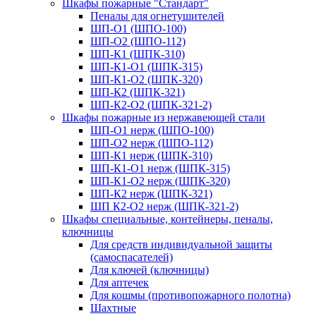
Шкафы пожарные "Стандарт"
Пеналы для огнетушителей
ШП-О1 (ШПО-100)
ШП-О2 (ШПО-112)
ШП-К1 (ШПК-310)
ШП-К1-О1 (ШПК-315)
ШП-К1-О2 (ШПК-320)
ШП-К2 (ШПК-321)
ШП-К2-О2 (ШПК-321-2)
Шкафы пожарные из нержавеющей стали
ШП-О1 нерж (ШПО-100)
ШП-О2 нерж (ШПО-112)
ШП-К1 нерж (ШПК-310)
ШП-К1-О1 нерж (ШПК-315)
ШП-К1-О2 нерж (ШПК-320)
ШП-К2 нерж (ШПК-321)
ШП К2-О2 нерж (ШПК-321-2)
Шкафы специальные, контейнеры, пеналы,
ключницы
Для средств индивидуальной защиты
(самоспасателей)
Для ключей (ключницы)
Для аптечек
Для кошмы (противопожарного полотна)
Шахтные