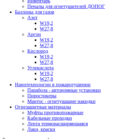
Инвентарь
Пеналы для огнетушителей ДОПОГ
Баллоны для газов
Азот
W19,2
W27,8
Аргон
W19,2
W27,8
Кислород
W19,2
W27,8
Углекислота
W19,2
W27,8
Нанотехнологии в пожаротушении
Парабола - автономные установки
Пиростикеры
Мантос - огнетушащие накидки
Огнезащитные материалы
Муфты противопожарные
Кабельные проходки
Лента терморасширяющаяся
Лаки, краски