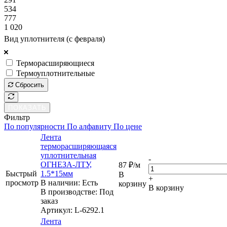
534
777
1 020
Вид уплотнителя (с февраля)
Терморасширяющиеся
Термоуплотнительные
Сбросить
ПОКАЗАТЬ
Фильтр
По популярности
По алфавиту
По цене
Лента
терморасширяющаяся
уплотнительная
-
ОГНЕЗА-ЛТУ,
87
₽
/м
Быстрый
1.5*15мм
В
+
просмотр
В наличии: Eсть
корзину
В корзину
В производстве: Под
заказ
Артикул
: L-6292.1
Лента