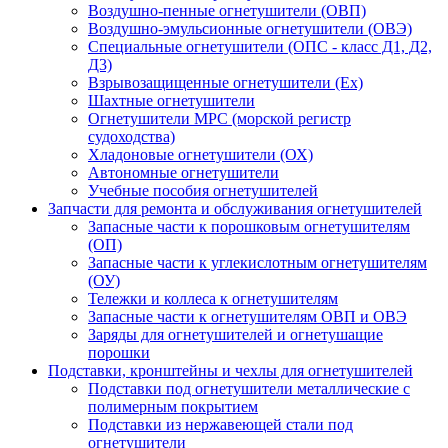
Воздушно-пенные огнетушители (ОВП)
Воздушно-эмульсионные огнетушители (ОВЭ)
Специальные огнетушители (ОПС - класс Д1, Д2,
Д3)
Взрывозащищенные огнетушители (Ex)
Шахтные огнетушители
Огнетушители МРС (морской регистр
судоходства)
Хладоновые огнетушители (ОХ)
Автономные огнетушители
Учебные пособия огнетушителей
Запчасти для ремонта и обслуживания огнетушителей
Запасные части к порошковым огнетушителям
(ОП)
Запасные части к углекислотным огнетушителям
(ОУ)
Тележки и коллеса к огнетушителям
Запасные части к огнетушителям ОВП и ОВЭ
Заряды для огнетушителей и огнетушащие
порошки
Подставки, кронштейны и чехлы для огнетушителей
Подставки под огнетушители металлические с
полимерным покрытием
Подставки из нержавеющей стали под
огнетушители