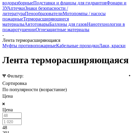
водоразборные
Подставки и фланцы для гидрантов
Фонари и
ЗУ
Аптечки
Знаки безопасности /
литература
Пенообразователи
Мотопомпы / насосы
пожарные
Терморасширяющиеся
материалы
Автотовары
Баллоны для газов
Нанотехнологии в
пожаротушении
Огнезащитные материалы
-
Лента терморасширяющаяся
Муфты противопожарные
Кабельные проходки
Лаки, краски
Лента терморасширяющаяся
Фильтр:
Сортировка
По популярности (возрастание)
Цена
Цена
48
291