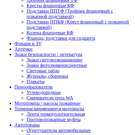
Тройник фланцевый ТФ
Кресты фланцевые КФ
Подставки ППТФ (Тройник фланцевый с
пожарной подставкой)
Подставки ППКФ (Крест фланцевый с пожарной
подставкой)
Колена фланцевые КФ
Фланцы, подставки для гидранта
Фонари и ЗУ
Аптечки
Знаки безопасности / литература
Знаки световозвращающие
Знаки фотолюминисцентные
Световые табло
Журналы, сборники
Плакаты
Пенообразователи
Углеводородные
Смачиватели типа WA
Мотопомпы / насосы пожарные
Терморасширяющиеся материалы
Лента термоуплотнительная
Противопожарные муфты
Автотовары
Огнетушители автомобильные