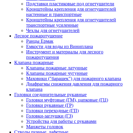
Подставки пластиковые под огнетушители
Кронштейны крепления для огнетушителей
настенные и транспортные
Кронштейны крепления для огнетушителей
транспортные усиленные
Чехлы для огнетушителей
Лесное пожаротушение
Ранцы Ермак
Емкости для воды из Виниплана
Инструмент и материалы для лесного
пожаротушения
Клапана пожарные
Клапаны пожарные латунные
Клапаны пожарные чугунные
Маховики ("барашек") для пожарного клапана
Диафрагмы снижения давления для пожарного
клапана
Головки соединительные рукавные
Головки муфтовые (ГМ), цапковые (ГЦ)
Головки рукавные (ГР)
Головки переходные (ГП)
Головки-заглушки (ГЗ)
Устройства для работы с рукавами
Манжеты головок
Стволы ручные, лафетные