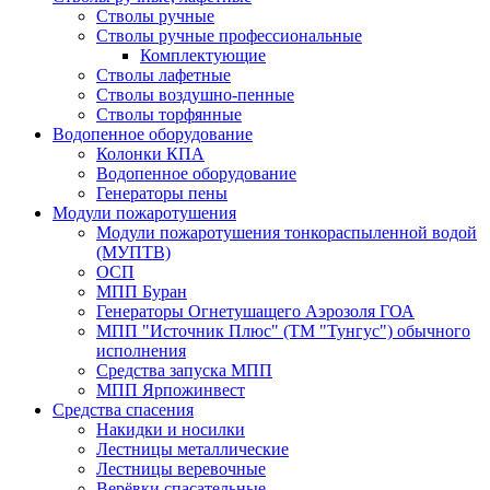
Стволы ручные
Стволы ручные профессиональные
Комплектующие
Стволы лафетные
Стволы воздушно-пенные
Стволы торфянные
Водопенное оборудование
Колонки КПА
Водопенное оборудование
Генераторы пены
Модули пожаротушения
Модули пожаротушения тонкораспыленной водой
(МУПТВ)
ОСП
МПП Буран
Генераторы Огнетушащего Аэрозоля ГОА
МПП "Источник Плюс" (ТМ "Тунгус") обычного
исполнения
Средства запуска МПП
МПП Ярпожинвест
Средства спасения
Накидки и носилки
Лестницы металлические
Лестницы веревочные
Верёвки спасательные