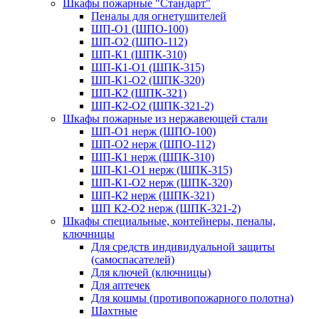
Шкафы пожарные "Стандарт"
Пеналы для огнетушителей
ШП-О1 (ШПО-100)
ШП-О2 (ШПО-112)
ШП-К1 (ШПК-310)
ШП-К1-О1 (ШПК-315)
ШП-К1-О2 (ШПК-320)
ШП-К2 (ШПК-321)
ШП-К2-О2 (ШПК-321-2)
Шкафы пожарные из нержавеющей стали
ШП-О1 нерж (ШПО-100)
ШП-О2 нерж (ШПО-112)
ШП-К1 нерж (ШПК-310)
ШП-К1-О1 нерж (ШПК-315)
ШП-К1-О2 нерж (ШПК-320)
ШП-К2 нерж (ШПК-321)
ШП К2-О2 нерж (ШПК-321-2)
Шкафы специальные, контейнеры, пеналы,
ключницы
Для средств индивидуальной защиты
(самоспасателей)
Для ключей (ключницы)
Для аптечек
Для кошмы (противопожарного полотна)
Шахтные