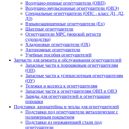
Воздушно-пенные огнетушители (ОВП)
Воздушно-эмульсионные огнетушители (ОВЭ)
Специальные огнетушители (ОПС - класс Д1, Д2,
Д3)
Взрывозащищенные огнетушители (Ex)
Шахтные огнетушители
Огнетушители МРС (морской регистр
судоходства)
Хладоновые огнетушители (ОХ)
Автономные огнетушители
Учебные пособия огнетушителей
Запчасти для ремонта и обслуживания огнетушителей
Запасные части к порошковым огнетушителям
(ОП)
Запасные части к углекислотным огнетушителям
(ОУ)
Тележки и коллеса к огнетушителям
Запасные части к огнетушителям ОВП и ОВЭ
Заряды для огнетушителей и огнетушащие
порошки
Подставки, кронштейны и чехлы для огнетушителей
Подставки под огнетушители металлические с
полимерным покрытием
Подставки из нержавеющей стали под
огнетушители