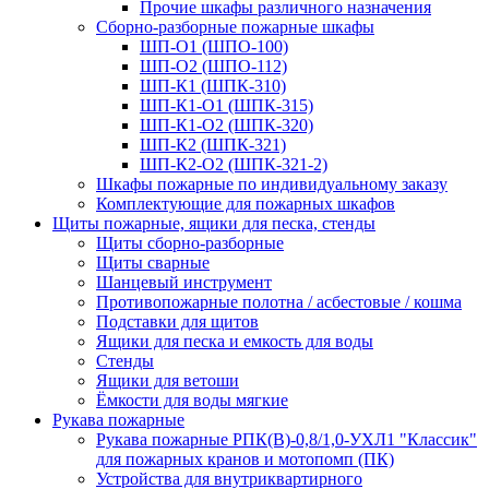
Прочие шкафы различного назначения
Сборно-разборные пожарные шкафы
ШП-О1 (ШПО-100)
ШП-О2 (ШПО-112)
ШП-К1 (ШПК-310)
ШП-К1-О1 (ШПК-315)
ШП-К1-О2 (ШПК-320)
ШП-К2 (ШПК-321)
ШП-К2-О2 (ШПК-321-2)
Шкафы пожарные по индивидуальному заказу
Комплектующие для пожарных шкафов
Щиты пожарные, ящики для песка, стенды
Щиты сборно-разборные
Щиты сварные
Шанцевый инструмент
Противопожарные полотна / асбестовые / кошма
Подставки для щитов
Ящики для песка и емкость для воды
Стенды
Ящики для ветоши
Ёмкости для воды мягкие
Рукава пожарные
Рукава пожарные РПК(В)-0,8/1,0-УХЛ1 "Классик"
для пожарных кранов и мотопомп (ПК)
Устройства для внутриквартирного