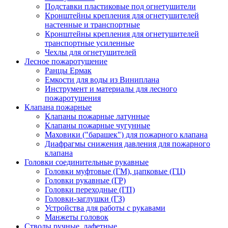
Подставки пластиковые под огнетушители
Кронштейны крепления для огнетушителей
настенные и транспортные
Кронштейны крепления для огнетушителей
транспортные усиленные
Чехлы для огнетушителей
Лесное пожаротушение
Ранцы Ермак
Емкости для воды из Виниплана
Инструмент и материалы для лесного
пожаротушения
Клапана пожарные
Клапаны пожарные латунные
Клапаны пожарные чугунные
Маховики ("барашек") для пожарного клапана
Диафрагмы снижения давления для пожарного
клапана
Головки соединительные рукавные
Головки муфтовые (ГМ), цапковые (ГЦ)
Головки рукавные (ГР)
Головки переходные (ГП)
Головки-заглушки (ГЗ)
Устройства для работы с рукавами
Манжеты головок
Стволы ручные, лафетные