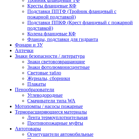
Тройник фланцевый ТФ
Кресты фланцевые КФ
Подставки ППТФ (Тройник фланцевый с
пожарной подставкой)
Подставки ППКФ (Крест фланцевый с пожарной
подставкой)
Колена фланцевые КФ
Фланцы, подставки для гидранта
Фонари и ЗУ
Аптечки
Знаки безопасности / литература
Знаки световозвращающие
Знаки фотолюминисцентные
Световые табло
Журналы, сборники
Плакаты
Пенообразователи
Углеводородные
Смачиватели типа WA
Мотопомпы / насосы пожарные
Терморасширяющиеся материалы
Лента термоуплотнительная
Противопожарные муфты
Автотовары
Огнетушители автомобильные