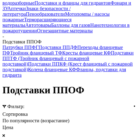
водоразборные
Подставки и фланцы для гидрантов
Фонари и
ЗУ
Аптечки
Знаки безопасности /
литература
Пенообразователи
Мотопомпы / насосы
пожарные
Терморасширяющиеся
материалы
Автотовары
Баллоны для газов
Нанотехнологии в
пожаротушении
Огнезащитные материалы
-
Подставки ППОФ
Патрубки ППФГ
Подставки ППДФ
Переходы фланцевые
ПФ
Тройник фланцевый ТФ
Кресты фланцевые КФ
Подставки
ППТФ (Тройник фланцевый с пожарной
подставкой)
Подставки ППКФ (Крест фланцевый с пожарной
подставкой)
Колена фланцевые КФ
Фланцы, подставки для
гидранта
Подставки ППОФ
Фильтр:
Сортировка
По популярности (возрастание)
Цена