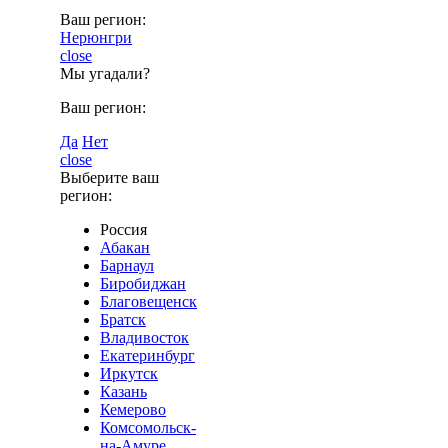
Ваш регион:
Нерюнгри
close
Мы угадали?
Ваш регион:
Да
Нет
close
Выберите ваш
регион:
Россия
Абакан
Барнаул
Биробиджан
Благовещенск
Братск
Владивосток
Екатеринбург
Иркутск
Казань
Кемерово
Комсомольск-
на-Амуре