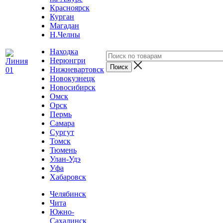
Красноярск
Курган
Магадан
Н.Челны
Находка
Нерюнгри
Нижневартовск
Новокузнецк
Новосибирск
Омск
Орск
Пермь
Самара
Сургут
Томск
Тюмень
Улан-Удэ
Уфа
Хабаровск
Челябинск
Чита
Южно-
Сахалинск