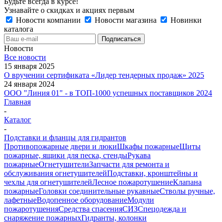
Будьте всегда в курсе!
Узнавайте о скидках и акциях первым
Новости компании
Новости магазина
Новинки
каталога
Новости
Все новости
15 января 2025
О вручении сертификата «Лидер тендерных продаж» 2025
24 января 2024
ООО "Линия 01" - в ТОП-1000 успешных поставщиков 2024
Главная
-
Каталог
-
Подставки и фланцы для гидрантов
Противопожарные двери и люки
Шкафы пожарные
Щиты
пожарные, ящики для песка, стенды
Рукава
пожарные
Огнетушители
Запчасти для ремонта и
обслуживания огнетушителей
Подставки, кронштейны и
чехлы для огнетушителей
Лесное пожаротушение
Клапана
пожарные
Головки соединительные рукавные
Стволы ручные,
лафетные
Водопенное оборудование
Модули
пожаротушения
Средства спасения
СИЗ
Спецодежда и
снаряжение пожарных
Гидранты, колонки