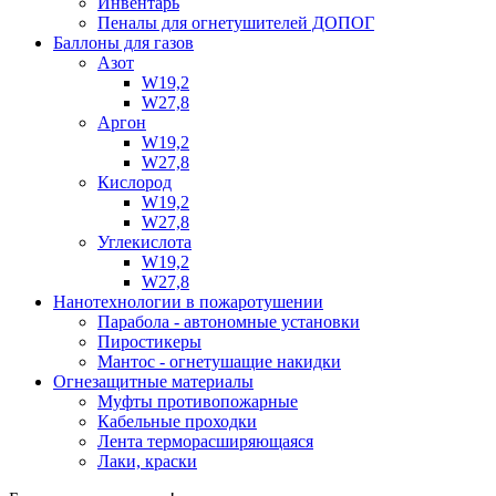
Инвентарь
Пеналы для огнетушителей ДОПОГ
Баллоны для газов
Азот
W19,2
W27,8
Аргон
W19,2
W27,8
Кислород
W19,2
W27,8
Углекислота
W19,2
W27,8
Нанотехнологии в пожаротушении
Парабола - автономные установки
Пиростикеры
Мантос - огнетушащие накидки
Огнезащитные материалы
Муфты противопожарные
Кабельные проходки
Лента терморасширяющаяся
Лаки, краски