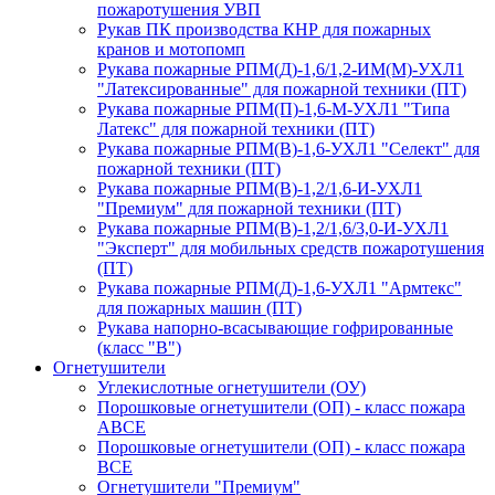
пожаротушения УВП
Рукав ПК производства КНР для пожарных
кранов и мотопомп
Рукава пожарные РПМ(Д)-1,6/1,2-ИМ(M)-УХЛ1
"Латексированные" для пожарной техники (ПТ)
Рукава пожарные РПМ(П)-1,6-М-УХЛ1 "Типа
Латекс" для пожарной техники (ПТ)
Рукава пожарные РПМ(В)-1,6-УХЛ1 "Селект" для
пожарной техники (ПТ)
Рукава пожарные РПМ(В)-1,2/1,6-И-УХЛ1
"Премиум" для пожарной техники (ПТ)
Рукава пожарные РПМ(В)-1,2/1,6/3,0-И-УХЛ1
"Эксперт" для мобильных средств пожаротушения
(ПТ)
Рукава пожарные РПМ(Д)-1,6-УХЛ1 "Армтекс"
для пожарных машин (ПТ)
Рукава напорно-всасывающие гофрированные
(класс "В")
Огнетушители
Углекислотные огнетушители (ОУ)
Порошковые огнетушители (ОП) - класс пожара
АВСЕ
Порошковые огнетушители (ОП) - класс пожара
ВСЕ
Огнетушители "Премиум"