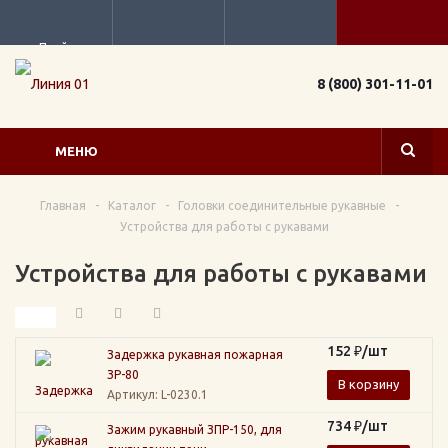
Прайс
8 (800) 301-11-01
МЕНЮ
Главная
-
Каталог
-
Головки соединительные рукавные
-
Устройства для работы с рукавами
Устройства для работы с рукавами
152
₽
/шт
Задержка рукавная пожарная
ЗР-80
В корзину
Артикул
: L-0230.1
734
₽
/шт
Зажим рукавный ЗПР-150, для