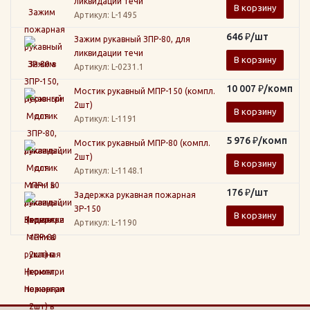
ликвидации течи
В корзину
Артикул
: L-1495
646
₽
/шт
Зажим рукавный ЗПР-80, для
ликвидации течи
В корзину
Артикул
: L-0231.1
10 007
₽
/комп
Мостик рукавный МПР-150 (компл.
2шт)
В корзину
Артикул
: L-1191
5 976
₽
/комп
Мостик рукавный МПР-80 (компл.
2шт)
В корзину
Артикул
: L-1148.1
176
₽
/шт
Задержка рукавная пожарная
ЗР-150
В корзину
Артикул
: L-1190