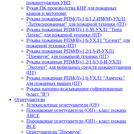
пожаротушения УВП
Рукав ПК производства КНР для пожарных
кранов и мотопомп
Рукава пожарные РПМ(Д)-1,6/1,2-ИМ(M)-УХЛ1
"Латексированные" для пожарной техники (ПТ)
Рукава пожарные РПМ(П)-1,6-М-УХЛ1 "Типа
Латекс" для пожарной техники (ПТ)
Рукава пожарные РПМ(В)-1,6-УХЛ1 "Селект" для
пожарной техники (ПТ)
Рукава пожарные РПМ(В)-1,2/1,6-И-УХЛ1
"Премиум" для пожарной техники (ПТ)
Рукава пожарные РПМ(В)-1,2/1,6/3,0-И-УХЛ1
"Эксперт" для мобильных средств пожаротушения
(ПТ)
Рукава пожарные РПМ(Д)-1,6-УХЛ1 "Армтекс"
для пожарных машин (ПТ)
Рукава напорно-всасывающие гофрированные
(класс "В")
Огнетушители
Углекислотные огнетушители (ОУ)
Порошковые огнетушители (ОП) - класс пожара
АВСЕ
Порошковые огнетушители (ОП) - класс пожара
ВСЕ
Огнетушители "Премиум"