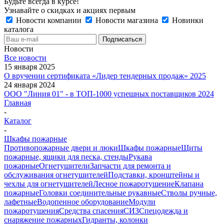
Будьте всегда в курсе!
Узнавайте о скидках и акциях первым
Новости компании
Новости магазина
Новинки
каталога
Новости
Все новости
15 января 2025
О вручении сертификата «Лидер тендерных продаж» 2025
24 января 2024
ООО "Линия 01" - в ТОП-1000 успешных поставщиков 2024
Главная
-
Каталог
-
Шкафы пожарные
Противопожарные двери и люки
Шкафы пожарные
Щиты
пожарные, ящики для песка, стенды
Рукава
пожарные
Огнетушители
Запчасти для ремонта и
обслуживания огнетушителей
Подставки, кронштейны и
чехлы для огнетушителей
Лесное пожаротушение
Клапана
пожарные
Головки соединительные рукавные
Стволы ручные,
лафетные
Водопенное оборудование
Модули
пожаротушения
Средства спасения
СИЗ
Спецодежда и
снаряжение пожарных
Гидранты, колонки