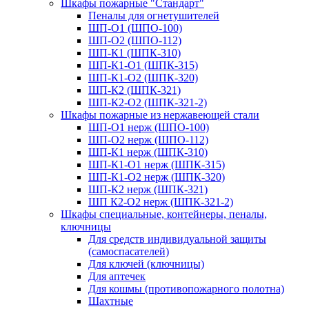
Шкафы пожарные "Стандарт"
Пеналы для огнетушителей
ШП-О1 (ШПО-100)
ШП-О2 (ШПО-112)
ШП-К1 (ШПК-310)
ШП-К1-О1 (ШПК-315)
ШП-К1-О2 (ШПК-320)
ШП-К2 (ШПК-321)
ШП-К2-О2 (ШПК-321-2)
Шкафы пожарные из нержавеющей стали
ШП-О1 нерж (ШПО-100)
ШП-О2 нерж (ШПО-112)
ШП-К1 нерж (ШПК-310)
ШП-К1-О1 нерж (ШПК-315)
ШП-К1-О2 нерж (ШПК-320)
ШП-К2 нерж (ШПК-321)
ШП К2-О2 нерж (ШПК-321-2)
Шкафы специальные, контейнеры, пеналы,
ключницы
Для средств индивидуальной защиты
(самоспасателей)
Для ключей (ключницы)
Для аптечек
Для кошмы (противопожарного полотна)
Шахтные