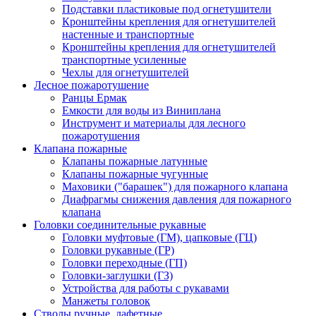
Подставки пластиковые под огнетушители
Кронштейны крепления для огнетушителей
настенные и транспортные
Кронштейны крепления для огнетушителей
транспортные усиленные
Чехлы для огнетушителей
Лесное пожаротушение
Ранцы Ермак
Емкости для воды из Виниплана
Инструмент и материалы для лесного
пожаротушения
Клапана пожарные
Клапаны пожарные латунные
Клапаны пожарные чугунные
Маховики ("барашек") для пожарного клапана
Диафрагмы снижения давления для пожарного
клапана
Головки соединительные рукавные
Головки муфтовые (ГМ), цапковые (ГЦ)
Головки рукавные (ГР)
Головки переходные (ГП)
Головки-заглушки (ГЗ)
Устройства для работы с рукавами
Манжеты головок
Стволы ручные, лафетные