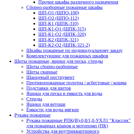
Прочие шкафы различного назначения
Сборно-разборные пожарные шкафы
ШП-О1 (ШПО-100)
ШП-О2 (ШПО-112)
ШП-К1 (ШПК-310)
ШП-К1-О1 (ШПК-315)
ШП-К1-О2 (ШПК-320)
ШП-К2 (ШПК-321)
ШП-К2-О2 (ШПК-321-2)
Шкафы пожарные по индивидуальному заказу
Комплектующие для пожарных шкафов
Щиты пожарные, ящики для песка, стенды
Щиты сборно-разборные
Щиты сварные
Шанцевый инструмент
Противопожарные полотна / асбестовые / кошма
Подставки для щитов
Ящики для песка и емкость для воды
Стенды
Ящики для ветоши
Ёмкости для воды мягкие
Рукава пожарные
Рукава пожарные РПК(В)-0,8/1,0-УХЛ1 "Классик"
для пожарных кранов и мотопомп (ПК)
Устройства для внутриквартирного