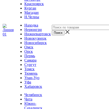
Красноярск
Курган
Магадан
Н.Челны
Находка
Нерюнгри
Нижневартовск
Новокузнецк
Новосибирск
Омск
Орск
Пермь
Самара
Сургут
Томск
Тюмень
Улан-Удэ
Уфа
Хабаровск
Челябинск
Чита
Южно-
Сахалинск