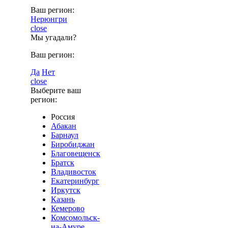
Ваш регион:
Нерюнгри
close
Мы угадали?
Ваш регион:
Да
Нет
close
Выберите ваш
регион:
Россия
Абакан
Барнаул
Биробиджан
Благовещенск
Братск
Владивосток
Екатеринбург
Иркутск
Казань
Кемерово
Комсомольск-
на-Амуре