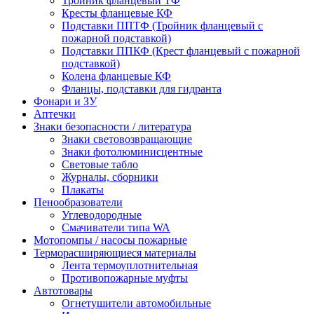
Тройник фланцевый ТФ
Кресты фланцевые КФ
Подставки ППТФ (Тройник фланцевый с
пожарной подставкой)
Подставки ППКФ (Крест фланцевый с пожарной
подставкой)
Колена фланцевые КФ
Фланцы, подставки для гидранта
Фонари и ЗУ
Аптечки
Знаки безопасности / литература
Знаки световозвращающие
Знаки фотолюминисцентные
Световые табло
Журналы, сборники
Плакаты
Пенообразователи
Углеводородные
Смачиватели типа WA
Мотопомпы / насосы пожарные
Терморасширяющиеся материалы
Лента термоуплотнительная
Противопожарные муфты
Автотовары
Огнетушители автомобильные