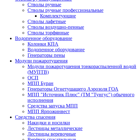
Стволы ручные
Стволы ручные профессиональные
Комплектующие
Стволы лафетные
Стволы воздушно-пенные
Стволы торфянные
Водопенное оборудование
Колонки КПА
Водопенное оборудование
Генераторы пены
Модули пожаротушения
Модули пожаротушения тонкораспыленной водой
(МУПТВ)
ОСП
МПП Буран
Генераторы Огнетушащего Аэрозоля ГОА
МПП "Источник Плюс" (ТМ "Тунгус") обычного
исполнения
Средства запуска МПП
МПП Ярпожинвест
Средства спасения
Накидки и носилки
Лестницы металлические
Лестницы веревочные
Верёвки спасательные