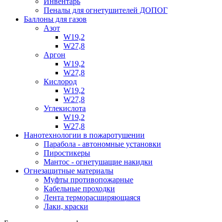
Инвентарь
Пеналы для огнетушителей ДОПОГ
Баллоны для газов
Азот
W19,2
W27,8
Аргон
W19,2
W27,8
Кислород
W19,2
W27,8
Углекислота
W19,2
W27,8
Нанотехнологии в пожаротушении
Парабола - автономные установки
Пиростикеры
Мантос - огнетушащие накидки
Огнезащитные материалы
Муфты противопожарные
Кабельные проходки
Лента терморасширяющаяся
Лаки, краски