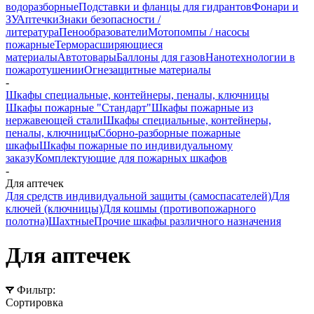
водоразборные
Подставки и фланцы для гидрантов
Фонари и
ЗУ
Аптечки
Знаки безопасности /
литература
Пенообразователи
Мотопомпы / насосы
пожарные
Терморасширяющиеся
материалы
Автотовары
Баллоны для газов
Нанотехнологии в
пожаротушении
Огнезащитные материалы
-
Шкафы специальные, контейнеры, пеналы, ключницы
Шкафы пожарные "Стандарт"
Шкафы пожарные из
нержавеющей стали
Шкафы специальные, контейнеры,
пеналы, ключницы
Сборно-разборные пожарные
шкафы
Шкафы пожарные по индивидуальному
заказу
Комплектующие для пожарных шкафов
-
Для аптечек
Для средств индивидуальной защиты (самоспасателей)
Для
ключей (ключницы)
Для кошмы (противопожарного
полотна)
Шахтные
Прочие шкафы различного назначения
Для аптечек
Фильтр:
Сортировка