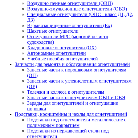
Воздушно-пенные огнетушители (ОВП)
Воздушно-эмульсионные огнетушители (ОВЭ)
Специальные огнетушители (ОПС - класс Д1, Д2,
Д3)
Взрывозащищенные огнетушители (Ex)
Шахтные огнетушители
Огнетушители МРС (морской регистр
судоходства)
Хладоновые огнетушители (ОХ)
Автономные огнетушители
Учебные пособия огнетушителей
Запчасти для ремонта и обслуживания огнетушителей
Запасные части к порошковым огнетушителям
(ОП)
Запасные части к углекислотным огнетушителям
(ОУ)
Тележки и коллеса к огнетушителям
Запасные части к огнетушителям ОВП и ОВЭ
Заряды для огнетушителей и огнетушащие
порошки
Подставки, кронштейны и чехлы для огнетушителей
Подставки под огнетушители металлические с
полимерным покрытием
Подставки из нержавеющей стали под
огнетушители