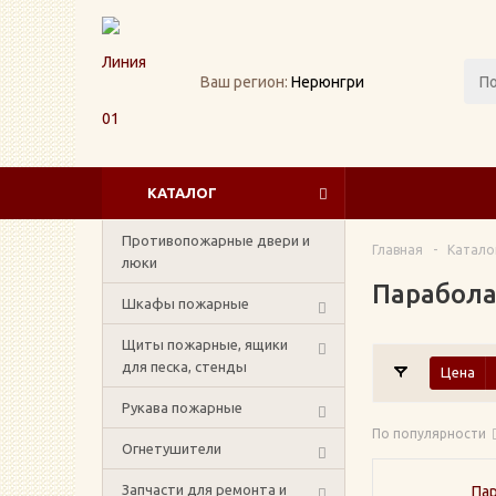
Ваш регион:
Нерюнгри
КАТАЛОГ
Противопожарные двери и
Главная
-
Катало
люки
Парабола
Шкафы пожарные
Щиты пожарные, ящики
для песка, стенды
Цена
Рукава пожарные
По популярности
Огнетушители
Запчасти для ремонта и
Па