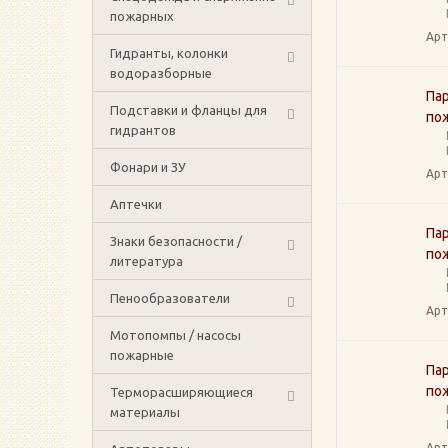
пожарных
Арт
Гидранты, колонки
водоразборные
Па
Подставки и фланцы для
по
гидрантов
Фонари и ЗУ
Арт
Аптечки
Па
Знаки безопасности /
по
литература
Пенообразователи
Арт
Мотопомпы / насосы
пожарные
Па
по
Терморасширяющиеся
материалы
Арт