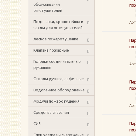
обслуживания
по
огнетушителей
Подставки, кронштейны и
Арт
чехлы для огнетушителей
Лесное пожаротушение
Па
по
Клапана пожарные
Головки соединительные
Арт
рукавные
Стволы ручные, лафетные
Па
по
Водопенное оборудование
Модули пожаротушения
Арт
Средства спасения
Па
СИЗ
по
Спецодежда и снаряжение