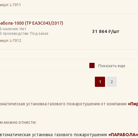
икул
: L-7011
абола-1000 (ТР ЕАЭС043/2017)
В наличии: Нет
31 864
₽
/шт
В производстве: Под заказ
икул
: L-7012
Показать еще
1
2
оматическая установка газового пожаротушения от компании
«Пи
м можно отнести:
втоматическая установка газового пожаротушения
«ПАРАБОЛА