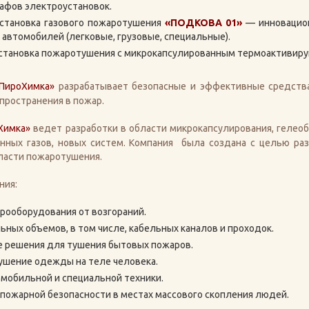
афов электроустановок.
установка газового пожаротушения
«ПОДКОВА 01»
— инновацион
 автомобилей (легковые, грузовые, специальные).
установка пожаротушения с микрокапсулированным термоактиви
ПироХимка
»
разрабатывает безопасные и эффективные средства 
спространения в пожар.
Химка
»
ведет разработки
в области микрокапсулирования, гелео
нных газов, новых систем. Компания была создана с целью раз
ласти пожаротушения.
ния:
рооборудования от возгораний.
ьных объемов, в том числе, кабельных каналов и проходок.
 решения для тушения бытовых пожаров.
ушение одежды на теле человека.
мобильной и специальной техники.
пожарной безопасности в местах массового скопления людей.