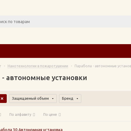
г
-
Нанотехнологии в пожаротушении
-
Парабола - автономные устано
 - автономные установки
Защищаемый объем
Бренд
По алфавиту
По цене
рабола 30 Автономная установка