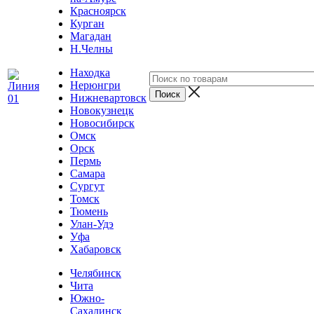
Красноярск
Курган
Магадан
Н.Челны
Находка
Нерюнгри
Нижневартовск
Новокузнецк
Новосибирск
Омск
Орск
Пермь
Самара
Сургут
Томск
Тюмень
Улан-Удэ
Уфа
Хабаровск
Челябинск
Чита
Южно-
Сахалинск