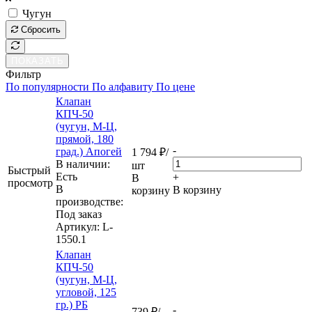
Чугун
Сбросить
ПОКАЗАТЬ
Фильтр
По популярности
По алфавиту
По цене
Клапан
КПЧ-50
(чугун, М-Ц,
прямой, 180
-
град.) Апогей
1 794
₽
/
В наличии:
шт
Быстрый
Eсть
+
В
просмотр
В
В корзину
корзину
производстве:
Под заказ
Артикул
: L-
1550.1
Клапан
КПЧ-50
(чугун, М-Ц,
угловой, 125
гр.) РБ
-
739
₽
/