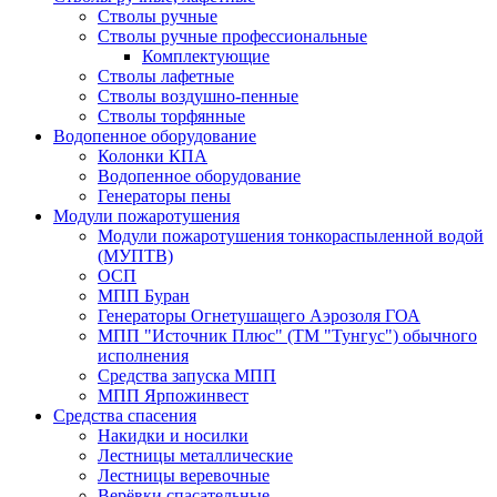
Стволы ручные
Стволы ручные профессиональные
Комплектующие
Стволы лафетные
Стволы воздушно-пенные
Стволы торфянные
Водопенное оборудование
Колонки КПА
Водопенное оборудование
Генераторы пены
Модули пожаротушения
Модули пожаротушения тонкораспыленной водой
(МУПТВ)
ОСП
МПП Буран
Генераторы Огнетушащего Аэрозоля ГОА
МПП "Источник Плюс" (ТМ "Тунгус") обычного
исполнения
Средства запуска МПП
МПП Ярпожинвест
Средства спасения
Накидки и носилки
Лестницы металлические
Лестницы веревочные
Верёвки спасательные