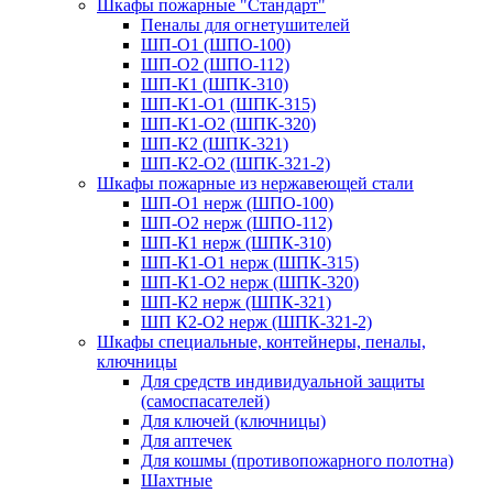
Шкафы пожарные "Стандарт"
Пеналы для огнетушителей
ШП-О1 (ШПО-100)
ШП-О2 (ШПО-112)
ШП-К1 (ШПК-310)
ШП-К1-О1 (ШПК-315)
ШП-К1-О2 (ШПК-320)
ШП-К2 (ШПК-321)
ШП-К2-О2 (ШПК-321-2)
Шкафы пожарные из нержавеющей стали
ШП-О1 нерж (ШПО-100)
ШП-О2 нерж (ШПО-112)
ШП-К1 нерж (ШПК-310)
ШП-К1-О1 нерж (ШПК-315)
ШП-К1-О2 нерж (ШПК-320)
ШП-К2 нерж (ШПК-321)
ШП К2-О2 нерж (ШПК-321-2)
Шкафы специальные, контейнеры, пеналы,
ключницы
Для средств индивидуальной защиты
(самоспасателей)
Для ключей (ключницы)
Для аптечек
Для кошмы (противопожарного полотна)
Шахтные