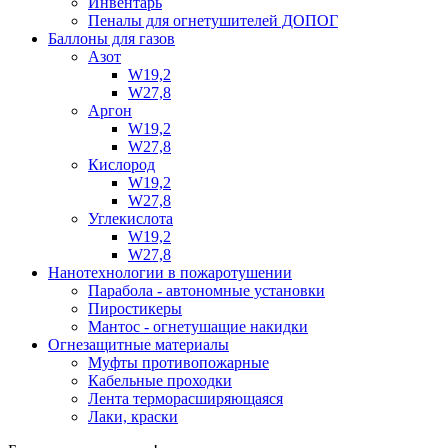
Инвентарь
Пеналы для огнетушителей ДОПОГ
Баллоны для газов
Азот
W19,2
W27,8
Аргон
W19,2
W27,8
Кислород
W19,2
W27,8
Углекислота
W19,2
W27,8
Нанотехнологии в пожаротушении
Парабола - автономные установки
Пиростикеры
Мантос - огнетушащие накидки
Огнезащитные материалы
Муфты противопожарные
Кабельные проходки
Лента терморасширяющаяся
Лаки, краски