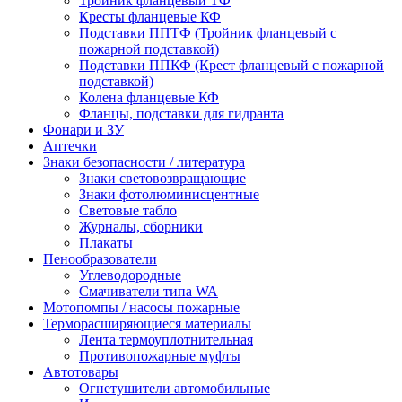
Тройник фланцевый ТФ
Кресты фланцевые КФ
Подставки ППТФ (Тройник фланцевый с
пожарной подставкой)
Подставки ППКФ (Крест фланцевый с пожарной
подставкой)
Колена фланцевые КФ
Фланцы, подставки для гидранта
Фонари и ЗУ
Аптечки
Знаки безопасности / литература
Знаки световозвращающие
Знаки фотолюминисцентные
Световые табло
Журналы, сборники
Плакаты
Пенообразователи
Углеводородные
Смачиватели типа WA
Мотопомпы / насосы пожарные
Терморасширяющиеся материалы
Лента термоуплотнительная
Противопожарные муфты
Автотовары
Огнетушители автомобильные