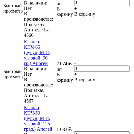
В наличии:
шт
Быстрый
Нет
+
В
просмотр
В
В корзину
корзину
производстве:
Под заказ
Артикул
: L-
4566
Клапан
КПЧ-65
(чугун, М-Ц,
угловой, 90
-
гр.) Апогей
2 074
₽
/
В наличии:
шт
Быстрый
Нет
+
В
просмотр
В
В корзину
корзину
производстве:
Под заказ
Артикул
: L-
4567
Клапан
КПЧ-50
(чугун, М-Ц,
угловой, 125
-
град.) Апогей
1 633
₽
/