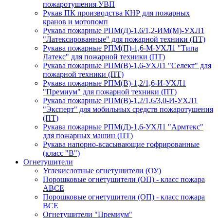
пожаротушения УВП
Рукав ПК производства КНР для пожарных
кранов и мотопомп
Рукава пожарные РПМ(Д)-1,6/1,2-ИМ(M)-УХЛ1
"Латексированные" для пожарной техники (ПТ)
Рукава пожарные РПМ(П)-1,6-М-УХЛ1 "Типа
Латекс" для пожарной техники (ПТ)
Рукава пожарные РПМ(В)-1,6-УХЛ1 "Селект" для
пожарной техники (ПТ)
Рукава пожарные РПМ(В)-1,2/1,6-И-УХЛ1
"Премиум" для пожарной техники (ПТ)
Рукава пожарные РПМ(В)-1,2/1,6/3,0-И-УХЛ1
"Эксперт" для мобильных средств пожаротушения
(ПТ)
Рукава пожарные РПМ(Д)-1,6-УХЛ1 "Армтекс"
для пожарных машин (ПТ)
Рукава напорно-всасывающие гофрированные
(класс "В")
Огнетушители
Углекислотные огнетушители (ОУ)
Порошковые огнетушители (ОП) - класс пожара
АВСЕ
Порошковые огнетушители (ОП) - класс пожара
ВСЕ
Огнетушители "Премиум"