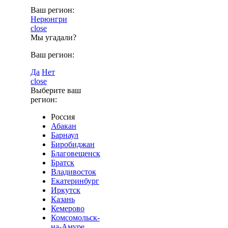
Ваш регион:
Нерюнгри
close
Мы угадали?
Ваш регион:
Да
Нет
close
Выберите ваш
регион:
Россия
Абакан
Барнаул
Биробиджан
Благовещенск
Братск
Владивосток
Екатеринбург
Иркутск
Казань
Кемерово
Комсомольск-
на-Амуре