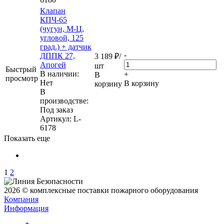
Клапан
КПЧ-65
(чугун, М-Ц,
угловой, 125
град.) + датчик
-
ДППК 27,
3 189
₽
/
Апогей
шт
Быстрый
В наличии:
+
В
просмотр
Нет
В корзину
корзину
В
производстве:
Под заказ
Артикул
: L-
6178
Показать еще
1
2
2026 © комплексные поставки пожарного оборудования
Компания
Информация