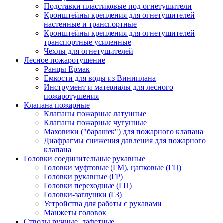
Подставки пластиковые под огнетушители
Кронштейны крепления для огнетушителей
настенные и транспортные
Кронштейны крепления для огнетушителей
транспортные усиленные
Чехлы для огнетушителей
Лесное пожаротушение
Ранцы Ермак
Емкости для воды из Виниплана
Инструмент и материалы для лесного
пожаротушения
Клапана пожарные
Клапаны пожарные латунные
Клапаны пожарные чугунные
Маховики ("барашек") для пожарного клапана
Диафрагмы снижения давления для пожарного
клапана
Головки соединительные рукавные
Головки муфтовые (ГМ), цапковые (ГЦ)
Головки рукавные (ГР)
Головки переходные (ГП)
Головки-заглушки (ГЗ)
Устройства для работы с рукавами
Манжеты головок
Стволы ручные, лафетные