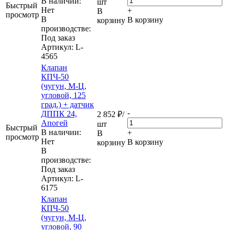
В наличии:
шт
Быстрый
Нет
+
В
просмотр
В
В корзину
корзину
производстве:
Под заказ
Артикул
: L-
4565
Клапан
КПЧ-50
(чугун, М-Ц,
угловой, 125
град.) + датчик
-
ДППК 24,
2 852
₽
/
Апогей
шт
Быстрый
В наличии:
+
В
просмотр
Нет
В корзину
корзину
В
производстве:
Под заказ
Артикул
: L-
6175
Клапан
КПЧ-50
(чугун, М-Ц,
угловой, 90