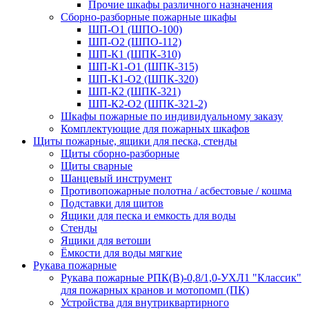
Прочие шкафы различного назначения
Сборно-разборные пожарные шкафы
ШП-О1 (ШПО-100)
ШП-О2 (ШПО-112)
ШП-К1 (ШПК-310)
ШП-К1-О1 (ШПК-315)
ШП-К1-О2 (ШПК-320)
ШП-К2 (ШПК-321)
ШП-К2-О2 (ШПК-321-2)
Шкафы пожарные по индивидуальному заказу
Комплектующие для пожарных шкафов
Щиты пожарные, ящики для песка, стенды
Щиты сборно-разборные
Щиты сварные
Шанцевый инструмент
Противопожарные полотна / асбестовые / кошма
Подставки для щитов
Ящики для песка и емкость для воды
Стенды
Ящики для ветоши
Ёмкости для воды мягкие
Рукава пожарные
Рукава пожарные РПК(В)-0,8/1,0-УХЛ1 "Классик"
для пожарных кранов и мотопомп (ПК)
Устройства для внутриквартирного