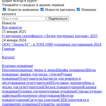
Будьте всегда в курсе!
Узнавайте о скидках и акциях первым
Новости компании
Новости магазина
Новинки
каталога
Новости
Все новости
15 января 2025
О вручении сертификата «Лидер тендерных продаж» 2025
24 января 2024
ООО "Линия 01" - в ТОП-1000 успешных поставщиков 2024
Главная
-
Каталог
-
Клапана пожарные
Противопожарные двери и люки
Шкафы пожарные
Щиты
пожарные, ящики для песка, стенды
Рукава
пожарные
Огнетушители
Запчасти для ремонта и
обслуживания огнетушителей
Подставки, кронштейны и
чехлы для огнетушителей
Лесное пожаротушение
Клапана
пожарные
Головки соединительные рукавные
Стволы ручные,
лафетные
Водопенное оборудование
Модули
пожаротушения
Средства спасения
СИЗ
Спецодежда и
снаряжение пожарных
Гидранты, колонки