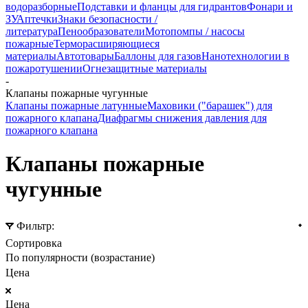
водоразборные
Подставки и фланцы для гидрантов
Фонари и
ЗУ
Аптечки
Знаки безопасности /
литература
Пенообразователи
Мотопомпы / насосы
пожарные
Терморасширяющиеся
материалы
Автотовары
Баллоны для газов
Нанотехнологии в
пожаротушении
Огнезащитные материалы
-
Клапаны пожарные чугунные
Клапаны пожарные латунные
Маховики ("барашек") для
пожарного клапана
Диафрагмы снижения давления для
пожарного клапана
Клапаны пожарные
чугунные
Фильтр:
Сортировка
По популярности (возрастание)
Цена
Цена