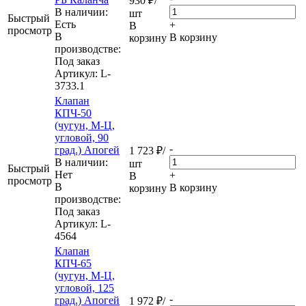
930
₽
/
В наличии:
шт
Быстрый
Eсть
+
В
просмотр
В
В корзину
корзину
производстве:
Под заказ
Артикул
: L-
3733.1
Клапан
КПЧ-50
(чугун, М-Ц,
угловой, 90
-
град.) Апогей
1 723
₽
/
В наличии:
шт
Быстрый
Нет
+
В
просмотр
В
В корзину
корзину
производстве:
Под заказ
Артикул
: L-
4564
Клапан
КПЧ-65
(чугун, М-Ц,
угловой, 125
-
град.) Апогей
1 972
₽
/