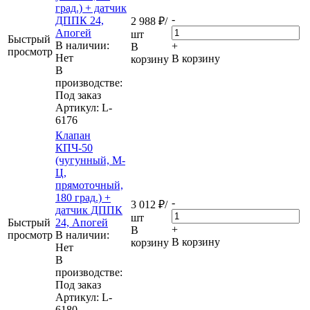
град.) + датчик
-
ДППК 24,
2 988
₽
/
Апогей
шт
Быстрый
В наличии:
+
В
просмотр
Нет
В корзину
корзину
В
производстве:
Под заказ
Артикул
: L-
6176
Клапан
КПЧ-50
(чугунный, М-
Ц,
прямоточный,
180 град.) +
-
3 012
₽
/
датчик ДППК
шт
Быстрый
24, Апогей
+
В
просмотр
В наличии:
В корзину
корзину
Нет
В
производстве:
Под заказ
Артикул
: L-
6180