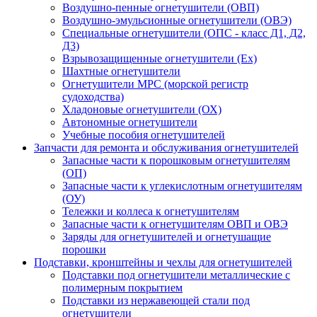
Воздушно-пенные огнетушители (ОВП)
Воздушно-эмульсионные огнетушители (ОВЭ)
Специальные огнетушители (ОПС - класс Д1, Д2,
Д3)
Взрывозащищенные огнетушители (Ex)
Шахтные огнетушители
Огнетушители МРС (морской регистр
судоходства)
Хладоновые огнетушители (ОХ)
Автономные огнетушители
Учебные пособия огнетушителей
Запчасти для ремонта и обслуживания огнетушителей
Запасные части к порошковым огнетушителям
(ОП)
Запасные части к углекислотным огнетушителям
(ОУ)
Тележки и коллеса к огнетушителям
Запасные части к огнетушителям ОВП и ОВЭ
Заряды для огнетушителей и огнетушащие
порошки
Подставки, кронштейны и чехлы для огнетушителей
Подставки под огнетушители металлические с
полимерным покрытием
Подставки из нержавеющей стали под
огнетушители