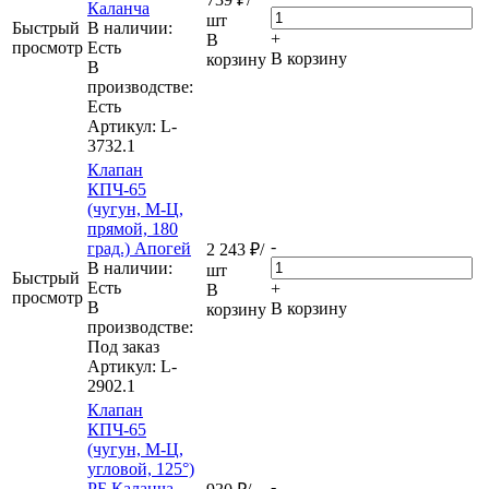
Каланча
шт
Быстрый
В наличии:
+
В
просмотр
Eсть
В корзину
корзину
В
производстве:
Есть
Артикул
: L-
3732.1
Клапан
КПЧ-65
(чугун, М-Ц,
прямой, 180
-
град.) Апогей
2 243
₽
/
В наличии:
шт
Быстрый
Eсть
+
В
просмотр
В
В корзину
корзину
производстве:
Под заказ
Артикул
: L-
2902.1
Клапан
КПЧ-65
(чугун, М-Ц,
угловой, 125°)
-
РБ Каланча