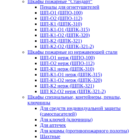
Шкафы пожарные "Стандарт"
Пеналы для огнетушителей
ШП-О1 (ШПО-100)
ШП-О2 (ШПО-112)
ШП-К1 (ШПК-310)
ШП-К1-О1 (ШПК-315)
ШП-К1-О2 (ШПК-320)
ШП-К2 (ШПК-321)
ШП-К2-О2 (ШПК-321-2)
Шкафы пожарные из нержавеющей стали
ШП-О1 нерж (ШПО-100)
ШП-О2 нерж (ШПО-112)
ШП-К1 нерж (ШПК-310)
ШП-К1-О1 нерж (ШПК-315)
ШП-К1-О2 нерж (ШПК-320)
ШП-К2 нерж (ШПК-321)
ШП К2-О2 нерж (ШПК-321-2)
Шкафы специальные, контейнеры, пеналы,
ключницы
Для средств индивидуальной защиты
(самоспасателей)
Для ключей (ключницы)
Для аптечек
Для кошмы (противопожарного полотна)
Шахтные