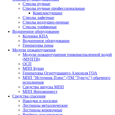
Стволы ручные
Стволы ручные профессиональные
Комплектующие
Стволы лафетные
Стволы воздушно-пенные
Стволы торфянные
Водопенное оборудование
Колонки КПА
Водопенное оборудование
Генераторы пены
Модули пожаротушения
Модули пожаротушения тонкораспыленной водой
(МУПТВ)
ОСП
МПП Буран
Генераторы Огнетушащего Аэрозоля ГОА
МПП "Источник Плюс" (ТМ "Тунгус") обычного
исполнения
Средства запуска МПП
МПП Ярпожинвест
Средства спасения
Накидки и носилки
Лестницы металлические
Лестницы веревочные
Верёвки спасательные