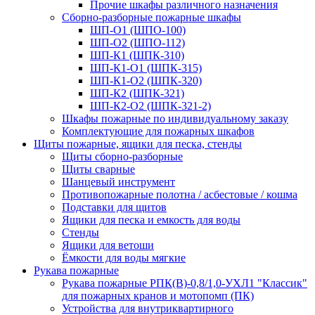
Прочие шкафы различного назначения
Сборно-разборные пожарные шкафы
ШП-О1 (ШПО-100)
ШП-О2 (ШПО-112)
ШП-К1 (ШПК-310)
ШП-К1-О1 (ШПК-315)
ШП-К1-О2 (ШПК-320)
ШП-К2 (ШПК-321)
ШП-К2-О2 (ШПК-321-2)
Шкафы пожарные по индивидуальному заказу
Комплектующие для пожарных шкафов
Щиты пожарные, ящики для песка, стенды
Щиты сборно-разборные
Щиты сварные
Шанцевый инструмент
Противопожарные полотна / асбестовые / кошма
Подставки для щитов
Ящики для песка и емкость для воды
Стенды
Ящики для ветоши
Ёмкости для воды мягкие
Рукава пожарные
Рукава пожарные РПК(В)-0,8/1,0-УХЛ1 "Классик"
для пожарных кранов и мотопомп (ПК)
Устройства для внутриквартирного