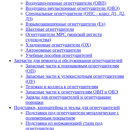
Воздушно-пенные огнетушители (ОВП)
Воздушно-эмульсионные огнетушители (ОВЭ)
Специальные огнетушители (ОПС - класс Д1, Д2,
Д3)
Взрывозащищенные огнетушители (Ex)
Шахтные огнетушители
Огнетушители МРС (морской регистр
судоходства)
Хладоновые огнетушители (ОХ)
Автономные огнетушители
Учебные пособия огнетушителей
Запчасти для ремонта и обслуживания огнетушителей
Запасные части к порошковым огнетушителям
(ОП)
Запасные части к углекислотным огнетушителям
(ОУ)
Тележки и коллеса к огнетушителям
Запасные части к огнетушителям ОВП и ОВЭ
Заряды для огнетушителей и огнетушащие
порошки
Подставки, кронштейны и чехлы для огнетушителей
Подставки под огнетушители металлические с
полимерным покрытием
Подставки из нержавеющей стали под
огнетушители