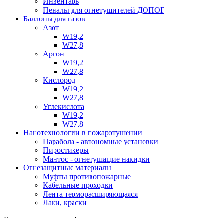
Инвентарь
Пеналы для огнетушителей ДОПОГ
Баллоны для газов
Азот
W19,2
W27,8
Аргон
W19,2
W27,8
Кислород
W19,2
W27,8
Углекислота
W19,2
W27,8
Нанотехнологии в пожаротушении
Парабола - автономные установки
Пиростикеры
Мантос - огнетушащие накидки
Огнезащитные материалы
Муфты противопожарные
Кабельные проходки
Лента терморасширяющаяся
Лаки, краски