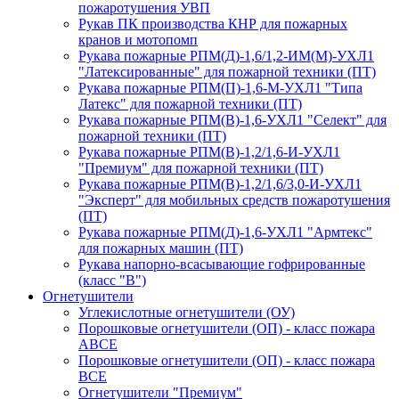
пожаротушения УВП
Рукав ПК производства КНР для пожарных
кранов и мотопомп
Рукава пожарные РПМ(Д)-1,6/1,2-ИМ(M)-УХЛ1
"Латексированные" для пожарной техники (ПТ)
Рукава пожарные РПМ(П)-1,6-М-УХЛ1 "Типа
Латекс" для пожарной техники (ПТ)
Рукава пожарные РПМ(В)-1,6-УХЛ1 "Селект" для
пожарной техники (ПТ)
Рукава пожарные РПМ(В)-1,2/1,6-И-УХЛ1
"Премиум" для пожарной техники (ПТ)
Рукава пожарные РПМ(В)-1,2/1,6/3,0-И-УХЛ1
"Эксперт" для мобильных средств пожаротушения
(ПТ)
Рукава пожарные РПМ(Д)-1,6-УХЛ1 "Армтекс"
для пожарных машин (ПТ)
Рукава напорно-всасывающие гофрированные
(класс "В")
Огнетушители
Углекислотные огнетушители (ОУ)
Порошковые огнетушители (ОП) - класс пожара
АВСЕ
Порошковые огнетушители (ОП) - класс пожара
ВСЕ
Огнетушители "Премиум"