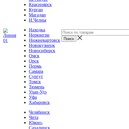
Красноярск
Курган
Магадан
Н.Челны
Находка
Нерюнгри
Нижневартовск
Новокузнецк
Новосибирск
Омск
Орск
Пермь
Самара
Сургут
Томск
Тюмень
Улан-Удэ
Уфа
Хабаровск
Челябинск
Чита
Южно-
Сахалинск