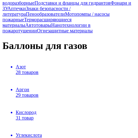
водоразборные
Подставки и фланцы для гидрантов
Фонари и
ЗУ
Аптечки
Знаки безопасности /
литература
Пенообразователи
Мотопомпы / насосы
пожарные
Терморасширяющиеся
материалы
Автотовары
Нанотехнологии в
пожаротушении
Огнезащитные материалы
Баллоны для газов
Азот
28 товаров
Аргон
29 товаров
Кислород
31 товар
Углекислота