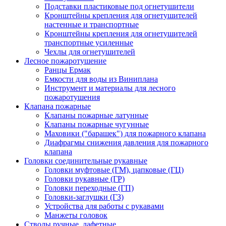
Подставки пластиковые под огнетушители
Кронштейны крепления для огнетушителей
настенные и транспортные
Кронштейны крепления для огнетушителей
транспортные усиленные
Чехлы для огнетушителей
Лесное пожаротушение
Ранцы Ермак
Емкости для воды из Виниплана
Инструмент и материалы для лесного
пожаротушения
Клапана пожарные
Клапаны пожарные латунные
Клапаны пожарные чугунные
Маховики ("барашек") для пожарного клапана
Диафрагмы снижения давления для пожарного
клапана
Головки соединительные рукавные
Головки муфтовые (ГМ), цапковые (ГЦ)
Головки рукавные (ГР)
Головки переходные (ГП)
Головки-заглушки (ГЗ)
Устройства для работы с рукавами
Манжеты головок
Стволы ручные, лафетные