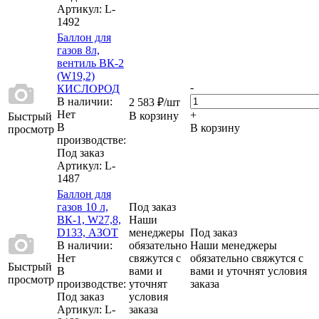
Артикул
: L-
1492
Баллон для
газов 8л,
вентиль ВК-2
(W19,2)
-
КИСЛОРОД
В наличии:
2 583
₽
/шт
Нет
+
В корзину
Быстрый
В
В корзину
просмотр
производстве:
Под заказ
Артикул
: L-
1487
Баллон для
газов 10 л,
Под заказ
ВК-1, W27,8,
Наши
D133, АЗОТ
менеджеры
Под заказ
В наличии:
обязательно
Наши менеджеры
Нет
свяжутся с
обязательно свяжутся с
Быстрый
В
вами и
вами и уточнят условия
просмотр
производстве:
уточнят
заказа
Под заказ
условия
Артикул
: L-
заказа