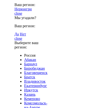
Ваш регион:
Нерюнгри
close
Мы угадали?
Ваш регион:
Да
Нет
close
Выберите ваш
регион:
Россия
Абакан
Барнаул
Биробиджан
Благовещенск
Братск
Владивосток
Екатеринбург
Иркутск
Казань
Кемерово
Комсомольск-
на-Амуре