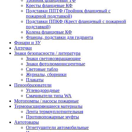
Тройник фланцевый ТФ
Кресты фланцевые КФ
Подставки ППТФ (Тройник фланцевый с
пожарной подставкой)
Подставки ППКФ (Крест фланцевый с пожарной
подставкой)
Колена фланцевые КФ
Фланцы, подставки для гидранта
Фонари и ЗУ
Аптечки
Знаки безопасности / литература
Знаки световозвращающие
Знаки фотолюминисцентные
Световые табло
Журналы, сборники
Плакаты
Пенообразователи
Углеводородные
Смачиватели типа WA
Мотопомпы / насосы пожарные
Терморасширяющиеся материалы
Лента термоуплотнительная
Противопожарные муфты
Автотовары
Огнетушители автомобильные