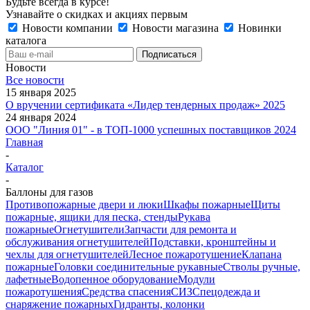
Будьте всегда в курсе!
Узнавайте о скидках и акциях первым
Новости компании
Новости магазина
Новинки
каталога
Новости
Все новости
15 января 2025
О вручении сертификата «Лидер тендерных продаж» 2025
24 января 2024
ООО "Линия 01" - в ТОП-1000 успешных поставщиков 2024
Главная
-
Каталог
-
Баллоны для газов
Противопожарные двери и люки
Шкафы пожарные
Щиты
пожарные, ящики для песка, стенды
Рукава
пожарные
Огнетушители
Запчасти для ремонта и
обслуживания огнетушителей
Подставки, кронштейны и
чехлы для огнетушителей
Лесное пожаротушение
Клапана
пожарные
Головки соединительные рукавные
Стволы ручные,
лафетные
Водопенное оборудование
Модули
пожаротушения
Средства спасения
СИЗ
Спецодежда и
снаряжение пожарных
Гидранты, колонки