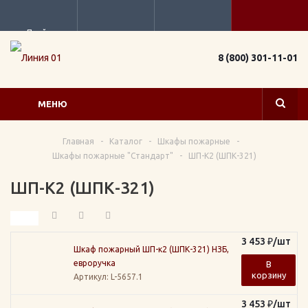
Прайс
8 (800) 301-11-01
МЕНЮ
Главная
-
Каталог
-
Шкафы пожарные
-
Шкафы пожарные "Стандарт"
-
ШП-К2 (ШПК-321)
ШП-К2 (ШПК-321)
3 453
₽
/шт
Шкаф пожарный ШП-к2 (ШПК-321) НЗБ,
евроручка
В
корзину
Артикул
: L-5657.1
3 453
₽
/шт