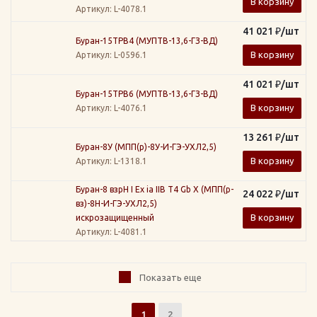
В корзину
Артикул
: L-4078.1
41 021
₽
/шт
Буран-15ТРВ4 (МУПТВ-13,6-ГЗ-ВД)
В корзину
Артикул
: L-0596.1
41 021
₽
/шт
Буран-15ТРВ6 (МУПТВ-13,6-ГЗ-ВД)
В корзину
Артикул
: L-4076.1
13 261
₽
/шт
Буран-8У (МПП(р)-8У-И-ГЭ-УХЛ2,5)
В корзину
Артикул
: L-1318.1
Буран-8 взрН I Ex ia IIB T4 Gb X (МПП(р-
24 022
₽
/шт
вз)-8Н-И-ГЭ-УХЛ2,5)
В корзину
искрозащищенный
Артикул
: L-4081.1
Показать еще
1
2