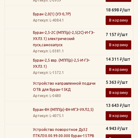
Артикул
: L-0959
18 698
₽
/шт
Буран-2,0(1) (УЗ-0,7Р)
В корзину
Артикул
: L-4084.1
Буран-2,5-2С (МПП(р)-2,5(2С)-И-ГЭ-
7 157
₽
/шт
УХЛ3.1) электрический
В корзину
пуск,самозапуск
Артикул
: L-0381.1
14 311
₽
/шт
Буран-2,5 взр. (МПП(р)-2,5-И-ГЭ-
УХЛ3.1)
В корзину
Артикул
: L-1572.1
5 363
₽
/шт
Устройство направленной подачи
ОТВ для Буран-15КД
В корзину
Артикул
: L-0480
13 643
₽
/шт
Буран-8Н (МПП(р)-8Н-ИГЭ-УХЛ2,5)
В корзину
Артикул
: L-4075.1
4 943
₽
/шт
Устройство поворотное Ду32
ПТКЛ30.00.99.00.000 Буран-15ТРВ